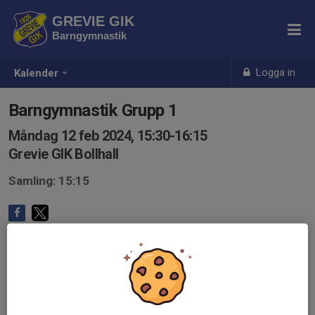
GREVIE GIK
Barngymnastik
Logga in
Kalender
Barngymnastik Grupp 1
Måndag 12 feb 2024, 15:30-16:15
Grevie GIK Bollhall
Samling: 15:15