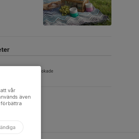
ter
Inga aktiviteter inbokade
att vår
 används även
 förbättra
vändiga