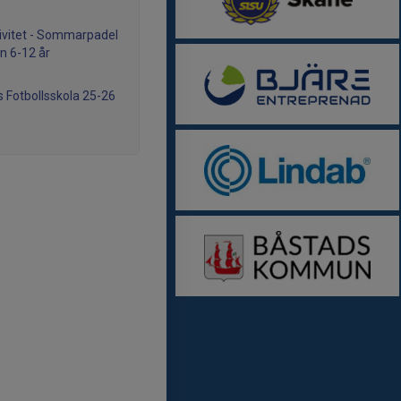
ivitet - Sommarpadel
rn 6-12 år
s Fotbollsskola 25-26