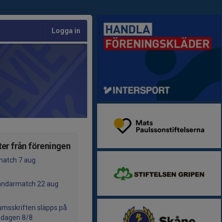
Logga in
er från föreningen
atch 7 aug
ndarmatch 22 aug
umsskriften släpps på
edagen 8/8