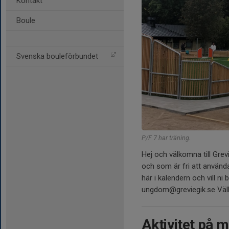
Kontakt
Boule
Svenska bouleförbundet
P/F 7 har träning.
Hej och välkomna till Gre
och som är fri att använda
här i kalendern och vill ni 
ungdom@greviegik.se Vä
Aktivitet på m