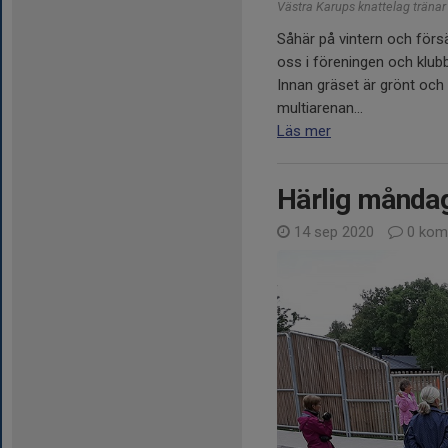
Västra Karups knattelag tränar e
Såhär på vintern och förs
oss i föreningen och klub
Innan gräset är grönt och v
multiarenan...
Läs mer
Härlig månda
14 sep 2020
0 kom