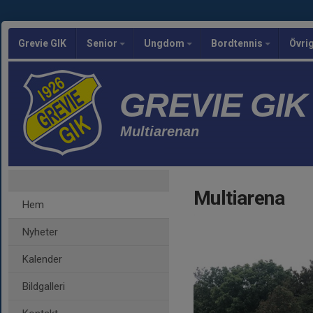
Grevie GIK
Senior
Ungdom
Bordtennis
Övri
GREVIE GIK
Multiarenan
Multiarena
Hem
Nyheter
Kalender
Bildgalleri