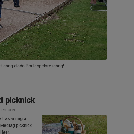
t gäng glada Boulespelare igång!
 picknick
entarer
äffas vi några
 Medtag picknick
låter.