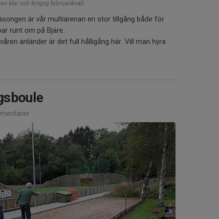
n klar och krispig februarikväll.
äsongen är vår multiarenan en stor tillgång både för
bar runt om på Bjäre.
åren anländer är det full hålligång här. Vill man hyra
gsboule
mentarer