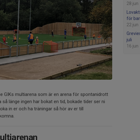
28 jun
Lovakt
för ba
22 jun
Grevie
juli
16 jun
vie GIKs multiarena som är en arena för spontanidrott
 så länge ingen har bokat en tid, bokade tider ser ni
boka in er och ha träningar så hör av er till
lkomna.
ultiarenan