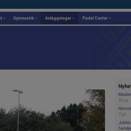
gt
Gymnastik
Anläggningar
Padel Center
Nyhet
Madam
29 jul
Hemvä
7 jul
Jubile
familj