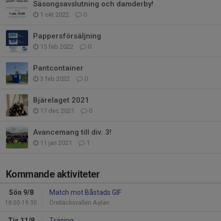
Säsongsavslutning och damderby!
1 okt 2022
0
Pappersförsäljning
15 feb 2022
0
Pantcontainer
3 feb 2022
0
Bjärelaget 2021
17 dec 2021
0
Avancemang till div. 3!
11 jan 2021
1
Kommande aktiviteter
Sön 9/8
Match mot Båstads GIF
18:00-19:30
Örebäcksvallen A-plan
Tis 11/8
Träning