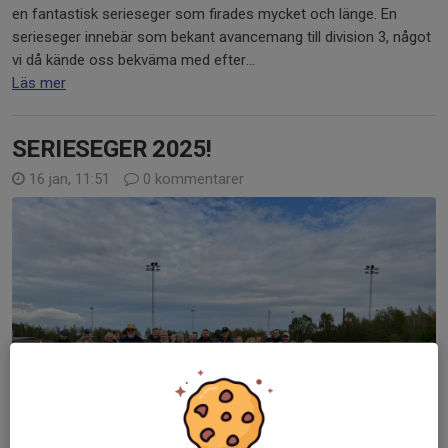
en fantastisk serieseger som firades mycket och länge. En
serieseger innebär som bekant avancemang till division 3, något
vi då kände oss bekväma med efter...
Läs mer
SERIESEGER 2025!
16 jan, 11:51
0 kommentarer