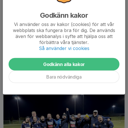
Godkänn kakor
Vi använder oss av kakor (cookies) för att vår
Serieseger!
webbplats ska fungera bra för dig. De används
Det blåste och regnade i Båstad när sista matchen för
även för webbanalys i syfte att hjälpa oss att
säsongen skulle spelas. En jämn match där vi mentalt nog redan
förbättra våra tjänster.
var på segerfest och spelade inte som vi vet att vi kan.
Så använder vi cookies
Slutresultatet 2-2 känns rättvis...
Läs mer
Godkänn alla kakor
Avancemang till division 3!
Bara nödvändiga
3 jan 2024
0 kommentarer