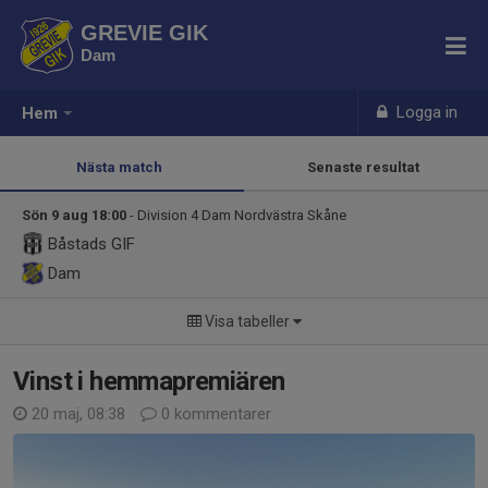
GREVIE GIK
Dam
Logga in
Hem
Nästa match
Senaste resultat
Sön 9 aug 18:00
- Division 4 Dam Nordvästra Skåne
Båstads GIF
Dam
Visa tabeller
Vinst i hemmapremiären
20 maj, 08:38
0 kommentarer