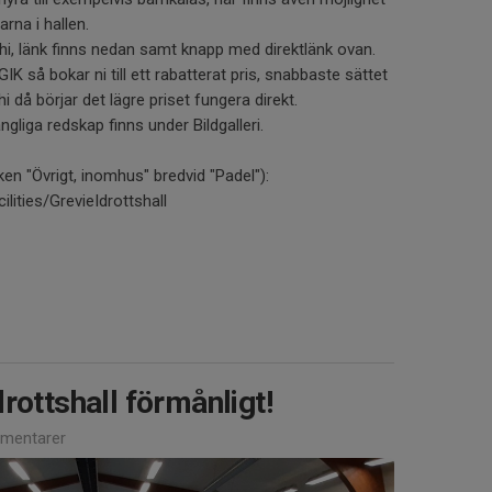
arna i hallen.
hi, länk finns nedan samt knapp med direktlänk ovan.
K så bokar ni till ett rabatterat pris, snabbaste sättet
i då börjar det lägre priset fungera direkt.
ängliga redskap finns under Bildgalleri.
en "Övrigt, inomhus" bredvid "Padel"):
lities/GrevieIdrottshall
rottshall förmånligt!
mentarer