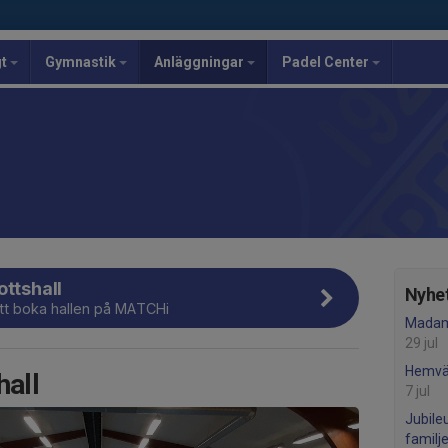
gt
Gymnastik
Anläggningar
Padel Center
ottshall
Nyhet
 att boka hallen på MATCHi
Madam
29 jul
Hemvä
hall
7 jul
Jubile
familj