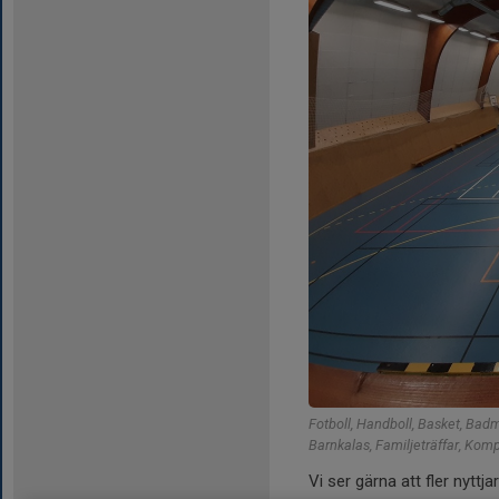
Fotboll, Handboll, Basket, Badm
Barnkalas, Familjeträffar, Kom
Vi ser gärna att fler nyttj