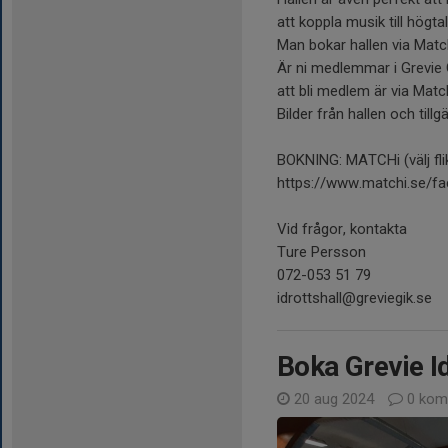
att koppla musik till högtal
Man bokar hallen via Matc
Är ni medlemmar i Grevie GI
att bli medlem är via Match
Bilder från hallen och tillg
BOKNING: MATCHi (välj flik
https://www.matchi.se/faci
Vid frågor, kontakta
Ture Persson
072-053 51 79
idrottshall@greviegik.se
Boka Grevie Id
20 aug 2024
0 kom