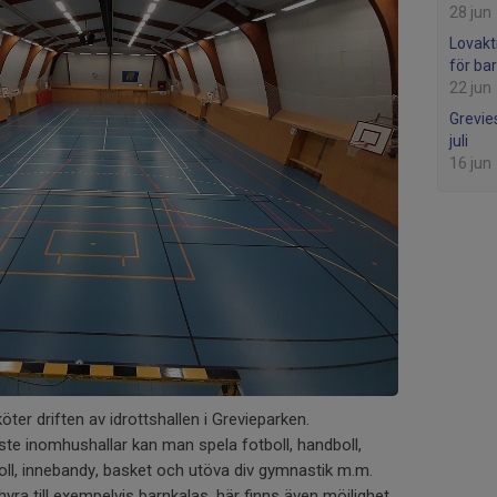
28 jun
Lovakt
för ba
22 jun
Grevie
juli
16 jun
öter driften av idrottshallen i Grevieparken.
ste inomhushallar kan man spela fotboll, handboll,
boll, innebandy, basket och utöva div gymnastik m.m.
hyra till exempelvis barnkalas, här finns även möjlighet