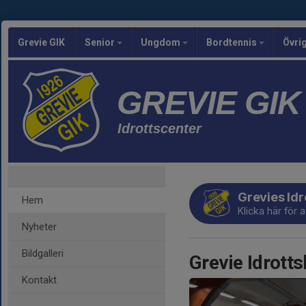
Grevie GIK
Senior
Ungdom
Bordtennis
Övri
GREVIE GIK
Idrottscenter
Grevies Idr
Hem
Klicka här för
Nyheter
Bildgalleri
Grevie Idrotts
Kontakt