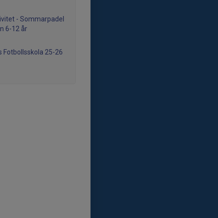
ivitet - Sommarpadel
rn 6-12 år
s Fotbollsskola 25-26