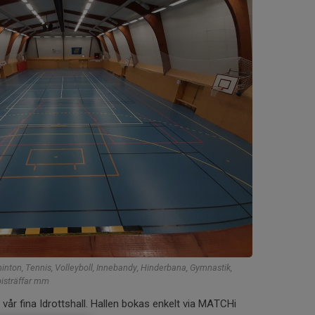
inton, Tennis, Volleyboll, Innebandy, Hinderbana, Gymnastik,
pisträffar mm
ar vår fina Idrottshall. Hallen bokas enkelt via MATCHi