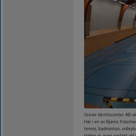
Grevie Idrottscenter AB sk
Här i en av Bjäres fräscha
tennis, badminton, volley
Hallen är även perfekt att 