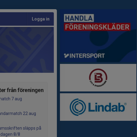
Logga in
er från föreningen
atch 7 aug
ndarmatch 22 aug
umsskriften släpps på
edagen 8/8