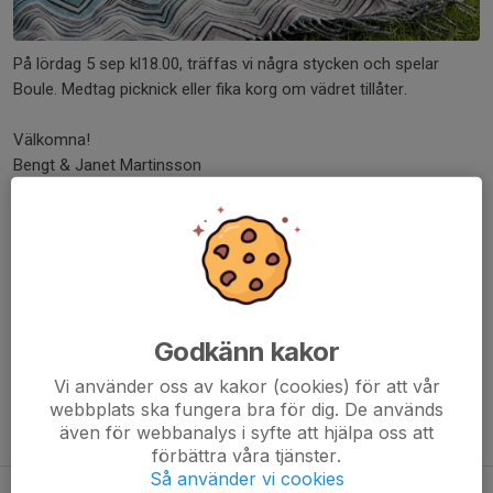
På lördag 5 sep kl18.00, träffas vi några stycken och spelar
Boule. Medtag picknick eller fika korg om vädret tillåter.
Välkomna!
Bengt & Janet Martinsson
Dela nyhet
Kommentarer
Godkänn kakor
Vi använder oss av kakor (cookies) för att vår
webbplats ska fungera bra för dig. De används
även för webbanalys i syfte att hjälpa oss att
Tidigare nyheter
förbättra våra tjänster.
Så använder vi cookies
Aktivitet på multiarenan