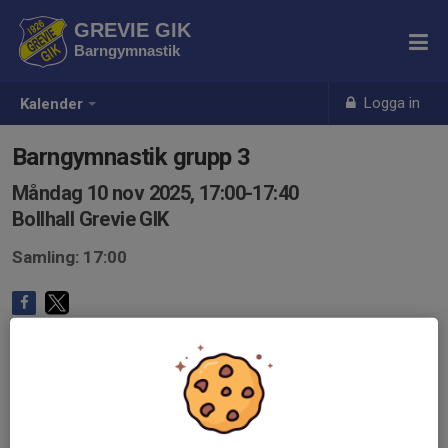
GREVIE GIK
Barngymnastik
Logga in
Kalender
Barngymnastik grupp 3
Måndag 10 nov 2025, 17:00-17:40
Bollhall Grevie GIK
Samling: 17:00