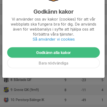
Skåne
M
+/-
P
1. Västra Karups FK
Godkänn kakor
11
52
33
Vi använder oss av kakor (cookies) för att vår
2. Fortuna IF
10
24
25
webbplats ska fungera bra för dig. De används
även för webbanalys i syfte att hjälpa oss att
3. Röstånga IS/Svalövs BK/Kågeröds BoIF
8
20
15
förbättra våra tjänster.
Så använder vi cookies
4. Ängelholms FF
9
10
15
5. Jonstorps IF FK
10
2
15
Godkänn alla kakor
6. Allerums GIF
11
-2
15
Bara nödvändiga
7. Ekets GoIF
11
-23
7
8. Båstads GIF
9
-23
5
9. Grevie GIK (9m9)
8
-11
4
10. Perstorp Bälinge IK
9
-49
1