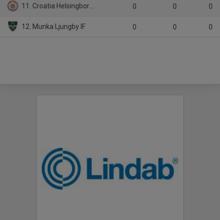
11. Croatia Helsingborg KIF
0
0
0
12. Munka Ljungby IF
0
0
0