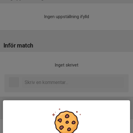
Ingen uppställning ifylld
Inför match
Inget skrivet
Tabell
Division 4 Dam Nordvästra