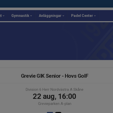
gt
Gymnastik
Anläggningar
Padel Center
Grevie GIK Senior - Hovs GoIF
Division 6 Herr Nordvästra A Skåne
22 aug, 16:00
Grevieparken A-plan