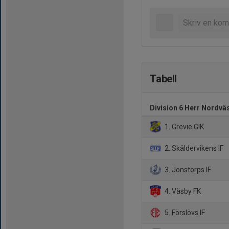
Tabell
Division 6 Herr Nordvä
1. Grevie GIK
2. Skäldervikens IF
3. Jonstorps IF
4. Väsby FK
5. Förslövs IF