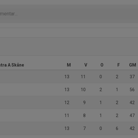
stra A Skåne
M
V
O
F
GM
13
11
0
2
37
13
10
2
1
56
12
9
1
2
42
11
8
1
2
47
13
7
0
6
42