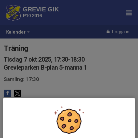
GREVIE GIK
P10 2016
Logga in
Kalender
Träning
Tisdag 7 okt 2025, 17:30-18:30
Grevieparken B-plan 5-manna 1
Samling: 17:30