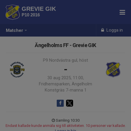
GREVIE GIK
P10 2016
Logga in
Matcher
Ängelholms FF - Grevie GIK
P9 Nordvästra gul, höst
-
30 aug 2025, 11:00,
Fridhemsparken, Ängelholm
Konstgräs 7-manna 1
Samling 10:30
Endast kallade kunde anmäla sig till aktiviteten. 10 personer var kallade.
Logga in här