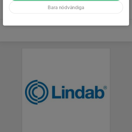
Inget referat skrivet
Bara nödvändiga