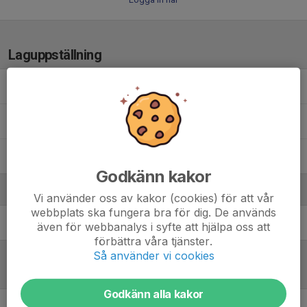
Laguppställning
Dennis Jönsson
Elias Waltersson
Kasper Larsson
Godkänn kakor
Ledare
Vi använder oss av kakor (cookies) för att vår
webbplats ska fungera bra för dig. De används
Rikard Jönsson
Ledare
även för webbanalys i syfte att hjälpa oss att
förbättra våra tjänster.
Så använder vi cookies
Referat
Godkänn alla kakor