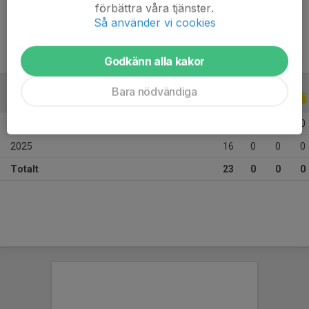
Ålder
10 år
förbättra våra tjänster.
Så använder vi cookies
Godkänn alla kakor
Bara nödvändiga
ALLA SERIER
ALLA ÅR
2026
7
0
0
0
2025
16
0
0
0
Totalt
23
0
0
0