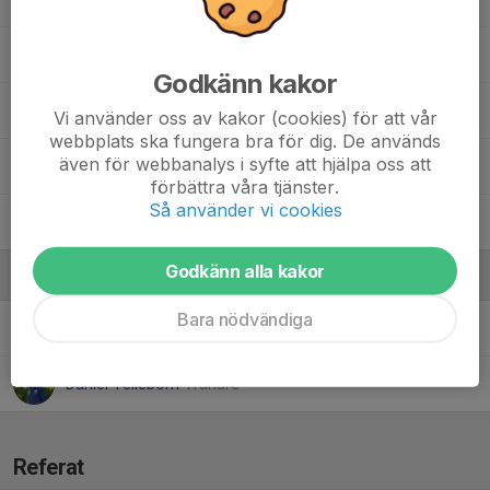
Noah Werner
Godkänn kakor
Oscar Jönsson
Vi använder oss av kakor (cookies) för att vår
webbplats ska fungera bra för dig. De används
även för webbanalys i syfte att hjälpa oss att
Ragnar Grankvist
förbättra våra tjänster.
Så använder vi cookies
William Eriksson
Godkänn alla kakor
Ledare
Bara nödvändiga
Andreas Westman
Tränare
Daniel Telleborn
Tränare
Referat