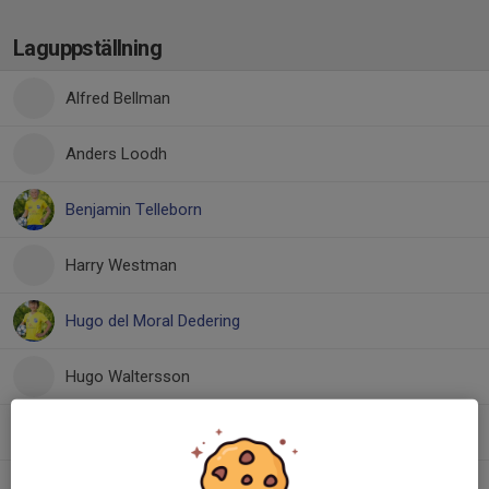
Laguppställning
Alfred Bellman
Anders Loodh
Benjamin Telleborn
Harry Westman
Hugo del Moral Dedering
Hugo Waltersson
Ivar Ottosson
Nils Hoveborn