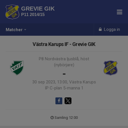
GREVIE GIK
P11 2014/15
Logga in
Matcher
Västra Karups IF - Grevie GIK
P8 Nordvästra ljusblå, höst
(nybörjare)
-
30 sep 2023, 13:00, Västra Karups
IP C-plan 5-manna 1
Samling 12:00