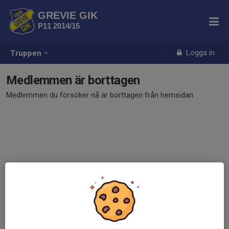
GREVIE GIK
P11 2014/15
Logga in
Truppen
Medlemmen är borttagen
Medlemmen du försöker nå är borttagen från hemsidan.