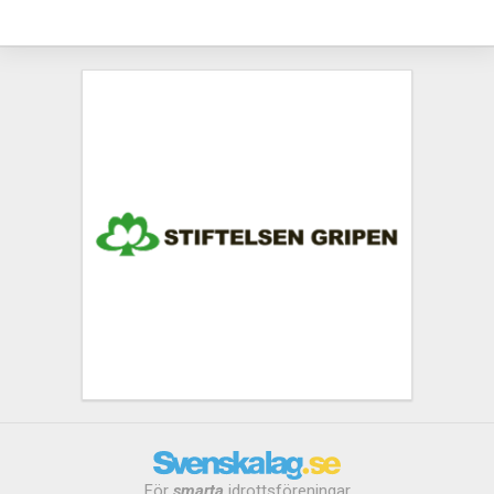
För
smarta
idrottsföreningar