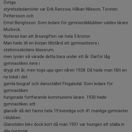
Övriga
styrelseledamöter var Erik Ranzow, Håkan Nilsson, Torsten
Pettersson och
Ernst Bengtsson. Som ledare för gymnastikklubben valdes lärare
Murbeck.
Noteras kan att årsavgiften var hela 5 kronor.
Man hade till en början tillstånd att gymnastisera i
stationsskolans klassrum,
men tyvärr så varade detta bara under ett år. Därför låg
gymnastiken nere i
drygt ett år, men togs upp igen våren 1928. Då hade man fått en
ny lokal i det
gamla biograf och dansstället Fingalsdal. Som ledare för
gymnastiken
fungerade fortfarande kommunens lärare. 1930 hade
gymnastiken sitt
glansår då det fanns hela 19 kvinnliga och 41 manliga gymnaster
i klubben.
Glanstiden blev dock kort då man 1931 var tvungen att ställa in
alla övningar