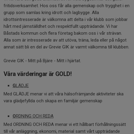
fritidsverksamhet. Hos oss får alla gemenskap och trygghet i en
grupp som samlas kring idrott och lagbygge. Alla
idrottsintresserade är välkomna att delta i vår klubb som jobbar
hårt med jämställdhet och respektfullt uppträdande. Vi har
Båstads kommun och flera företag bakom oss i vår strävan.
Alla som är intresserade av att utöva, träna, leda eller på något
annat sätt bli en del av Grevie GIK är varmt välkomna till klubben.
Grevie GIK - Mitt på Bjäre - Mitt i hjärtat.
Våra värderingar är GOLD!
G
LÄDJE
Med GLÄDJE menar vi att våra hälsofrämjande aktiviteter ska
vara glädjefyllda och skapa en familjär gemenskap
O
RDNING OCH REDA
Med ORDNING OCH REDA menar vi ett hållbart förhållningssätt
till vår anläggning, ekonomi, material samt vårt uppträdande