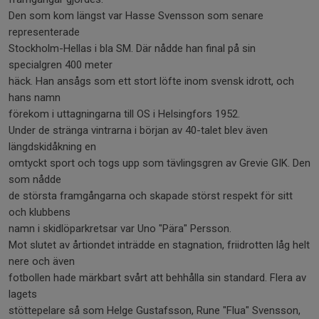
Den som kom längst var Hasse Svensson som senare
representerade
Stockholm-Hellas i bla SM. Där nådde han final på sin
specialgren 400 meter
häck. Han ansågs som ett stort löfte inom svensk idrott, och
hans namn
förekom i uttagningarna till OS i Helsingfors 1952.
Under de stränga vintrarna i början av 40-talet blev även
längdskidåkning en
omtyckt sport och togs upp som tävlingsgren av Grevie GIK. Den
som nådde
de största framgångarna och skapade störst respekt för sitt
och klubbens
namn i skidlöparkretsar var Uno "Pära" Persson.
Mot slutet av årtiondet inträdde en stagnation, friidrotten låg helt
nere och även
fotbollen hade märkbart svårt att behhålla sin standard. Flera av
lagets
stöttepelare så som Helge Gustafsson, Rune "Flua" Svensson,