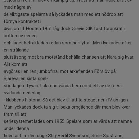
Sejouren i div. III blev en kämpig tid. Trots att man hade blivit av
med några av
de viktigaste spelarna så lyckades man med ett nödrop att
förnya kontraktet i
division III. Hösten 1951 låg dock Grevie GIK fast förankrat i
botten av serien,
och laget betraktades redan som nerflyttat. Men lyckades efter
en strålande
slutsäsong mot bra motstånd behålla chansen att klara sig kvar.
Allt kom att
avgöras i en ren jumbofinal mot ärkefienden Förslöv på
Bjärevallen sista spel-
söndagen. Tyvärr fick man vända hem med ett av de mest
svidande nederlag
i klubbens historia. Så det blev till att ta steget ner i IV:an igen.
Man lyckades dock ta sig tillbaka omgående där man blev kvar
fram till att
seriesystemet lades om 1955. Spelare som är värda att nämna
under denna
tiden är bla. den unge Stig-Bertil Svensson, Sune Sjöstrand,