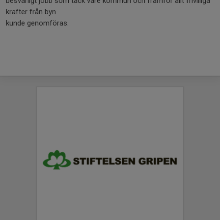
besvärligt jobb som tack vare kommun och framför allt frivilliga
krafter från byn
kunde genomföras.