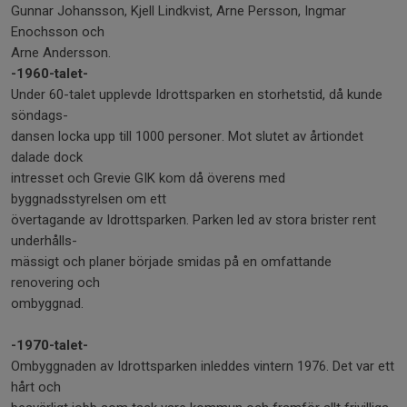
Gunnar Johansson, Kjell Lindkvist, Arne Persson, Ingmar
Enochsson och
Arne Andersson.
-1960-talet-
Under 60-talet upplevde Idrottsparken en storhetstid, då kunde
söndags-
dansen locka upp till 1000 personer. Mot slutet av årtiondet
dalade dock
intresset och Grevie GIK kom då överens med
byggnadsstyrelsen om ett
övertagande av Idrottsparken. Parken led av stora brister rent
underhålls-
mässigt och planer började smidas på en omfattande
renovering och
ombyggnad.
-1970-talet-
Ombyggnaden av Idrottsparken inleddes vintern 1976. Det var ett
hårt och