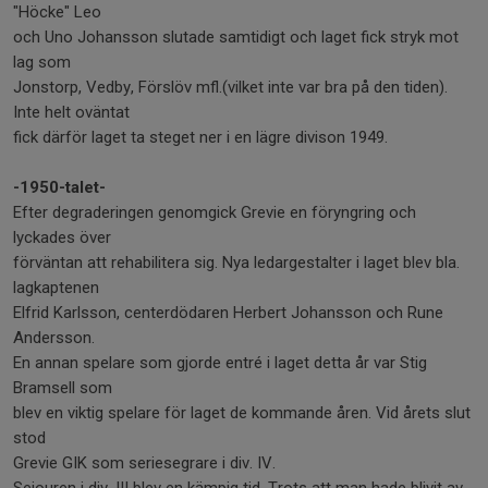
"Höcke" Leo
och Uno Johansson slutade samtidigt och laget fick stryk mot
lag som
Jonstorp, Vedby, Förslöv mfl.(vilket inte var bra på den tiden).
Inte helt oväntat
fick därför laget ta steget ner i en lägre divison 1949.
-1950-talet-
Efter degraderingen genomgick Grevie en föryngring och
lyckades över
förväntan att rehabilitera sig. Nya ledargestalter i laget blev bla.
lagkaptenen
Elfrid Karlsson, centerdödaren Herbert Johansson och Rune
Andersson.
En annan spelare som gjorde entré i laget detta år var Stig
Bramsell som
blev en viktig spelare för laget de kommande åren. Vid årets slut
stod
Grevie GIK som seriesegrare i div. IV.