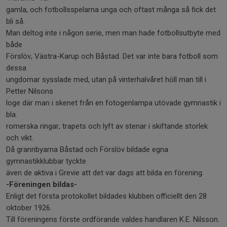
gamla, och fotbollsspelarna unga och oftast många så fick det
bli så.
Man deltog inte i någon serie, men man hade fotbollsutbyte med
både
Förslöv, Västra-Karup och Båstad. Det var inte bara fotboll som
dessa
ungdomar sysslade med, utan på vinterhalvåret höll man till i
Petter Nilsons
loge där man i skenet från en fotogenlampa utövade gymnastik i
bla.
romerska ringar, trapets och lyft av stenar i skiftande storlek
och vikt.
Då grannbyarna Båstad och Förslöv bildade egna
gymnastikklubbar tyckte
även de aktiva i Grevie att det var dags att bilda en förening.
-Föreningen bildas-
Enligt det första protokollet bildades klubben officiellt den 28
oktober 1926.
Till föreningens förste ordförande valdes handlaren K.E. Nilsson.