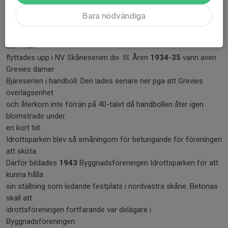
motståndarnas backar
Bara nödvändiga
sysselsatta.
1938
stod Grevie GIK som överlägsen vinnare av Bjäreserien
och man
flyttades upp i NV Skåneserien div. III. Åren
1934-35
vann även
Grevies damer
Bjäreserien i handboll. Den lades senare ner pga att Grevies
överlägsenhet
och återkom inte förrän på 40-talet då handbollen åter igen
blomstrade under
en kort tid.
Idrottsparken blev så småningom för betungande för föreningen
att sköta.
Därför bildades
1943
Byggnadsföreningen Idrottsparken för att
kunna hålla
sin ställning som ledande festplats i nordvästra skåne. Betonas
skall att
idrottsföreningen fortfarande var delägare i
Byggnadsföreningen.