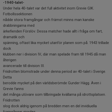
-1940-talet-
Under hela 40-talet var det full aktivitet inom Grevie GIK.
Fotbollssektionen
nådde stora framgångar och främst minns man kanske
drabbningarna med
ärkefienden Förslöv. Dessa matcher hade allt i fråga om fart,
dramatik och
spänning, oftast lika mycket utanför planen som på. 1943 trillade
dock
klubben ner i division IV, där man spelade fram till 1945 då man
återigen
avancerade till division III.
Friidrotten blomstrade under denna period av 40-talet i Sverige.
Detta
berodde mycket på den världsberömde Gunder Hägg. Även i
Grevie fanns
det många utövare som tillbringade kvällarna på idrottsplatsen.
Friidrotten
slog dock aldrig igenom på bredden men en del invidiuella
framgångar gjordes.