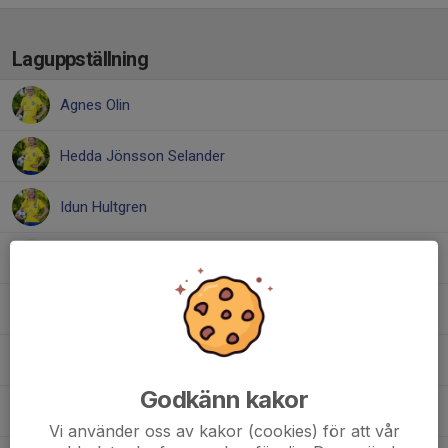
Laguppställning
Agnes Olin
Hedda Jönsson Selander
Idun Hultgren
Ingela Loodh
Ingrid Loodh
Mika Bursell
Godkänn kakor
Nellie Hildingsson
Vi använder oss av kakor (cookies) för att vår