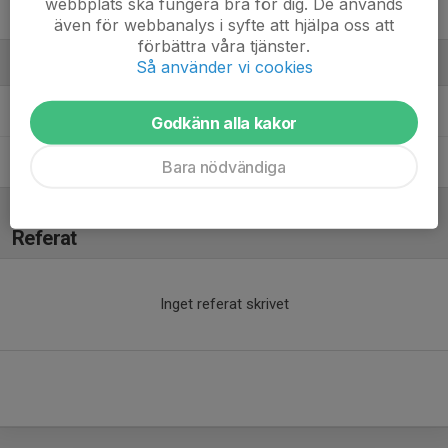
webbplats ska fungera bra för dig. De används
Wilja Hildingsson
även för webbanalys i syfte att hjälpa oss att
förbättra våra tjänster.
Ledare
Så använder vi cookies
Andreas Persson
Tränare
Godkänn alla kakor
Emelie Hildingsson
Tränare
Bara nödvändiga
Referat
Inget referat skrivet