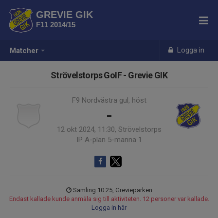
GREVIE GIK
F11 2014/15
Logga in
Matcher
Strövelstorps GoIF - Grevie GIK
F9 Nordvästra gul, höst
-
12 okt 2024, 11:30, Strövelstorps
IP A-plan 5-manna 1
Samling 10:25, Grevieparken
Endast kallade kunde anmäla sig till aktiviteten. 12 personer var kallade.
Logga in här