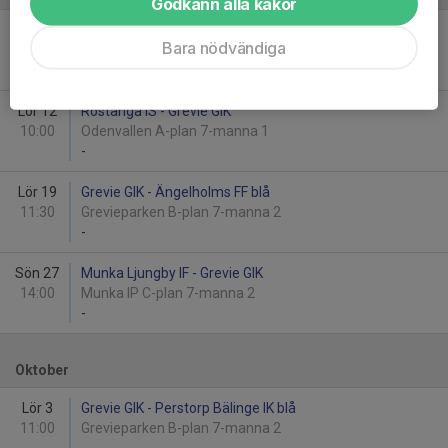
Godkänn alla kakor
Sön 6
Grevie GIK - Ödåkra IF
Bara nödvändiga
16:00
Grevieparken B-plan 7-manna 2
-
Lör 12
Röstånga IS - Grevie GIK
10:00
Odenvallen A-plan 7-manna 1
-
Lör 19
Grevie GIK - Ängelholms FF blå
11:30
Grevieparken B-plan 7-manna 2
-
Sön 27
Munka Ljungby IF - Grevie GIK
14:00
Munka IP C-plan 7-manna 2
-
Oktober
Lör 3
Grevie GIK - Perstorp Bälinge IK blå
11:00
Grevieparken B-plan 7-manna 2