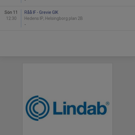
-
Sön 11
Råå IF - Grevie GIK
12:30
Hedens IP, Helsingborg plan 2B
-