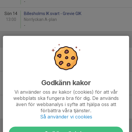
-
Sön 14
Billesholms IK svart - Grevie GIK
13:00
Norrlyckan A-plan
-
Augusti
Sön 16
Grevie GIK - Borstahusens BK blå
16:00
Grevieparken B-plan 7-manna 2
-
Sön 23
Helsingborg Östra IF - Grevie GIK
Godkänn kakor
14:00
Bållevi A-plan 7-manna 1
-
Vi använder oss av kakor (cookies) för att vår
webbplats ska fungera bra för dig. De används
Lör 29
Grevie GIK - Billesholms IK svart
även för webbanalys i syfte att hjälpa oss att
11:00
Grevieparken B-plan 7-manna 2
förbättra våra tjänster.
-
Så använder vi cookies
September