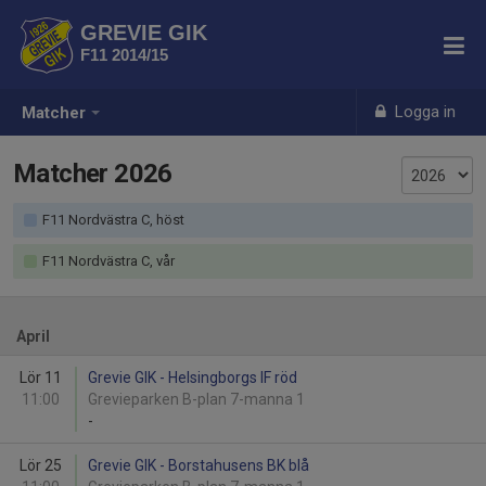
GREVIE GIK
F11 2014/15
Logga in
Matcher
Matcher 2026
F11 Nordvästra C, höst
F11 Nordvästra C, vår
April
Lör 11
Grevie GIK - Helsingborgs IF röd
11:00
Grevieparken B-plan 7-manna 1
-
Lör 25
Grevie GIK - Borstahusens BK blå