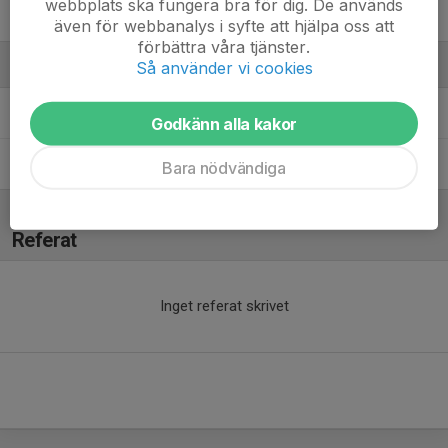
webbplats ska fungera bra för dig. De används
Wilja Hildingsson
även för webbanalys i syfte att hjälpa oss att
förbättra våra tjänster.
Ledare
Så använder vi cookies
Emelie Hildingsson
Tränare
Godkänn alla kakor
Martin Hoveborn
Barn- och ungdomsansvarig
Bara nödvändiga
Referat
Inget referat skrivet