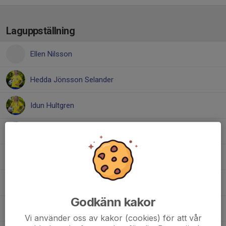
Laguppställning
Ellen Nilsson
Hedda Jönsson Selander
Idun Hultgren
Lea Rahmani
Mika Bursell
Naima Niedbalski
Godkänn kakor
Nellie Hildingsson
Vi använder oss av kakor (cookies) för att vår