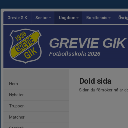
Grevie GIK
Senior
Ungdom
Bordtennis
Övri
GREVIE GIK
Fotbollsskola 2026
Dold sida
Hem
Sidan du försöker nå är d
Nyheter
Truppen
Matcher