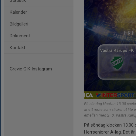
Statistik
Kalender
Bildgalleri
Dokument
Kontakt
Grevie GIK Instagram
På söndag klockan 13.00 spelar
är ett möte som sticker ut lite
emellan med 2–0. Västra Karup 
På söndag klockan 13.00 s
Herrseniorer A-lag. Det är