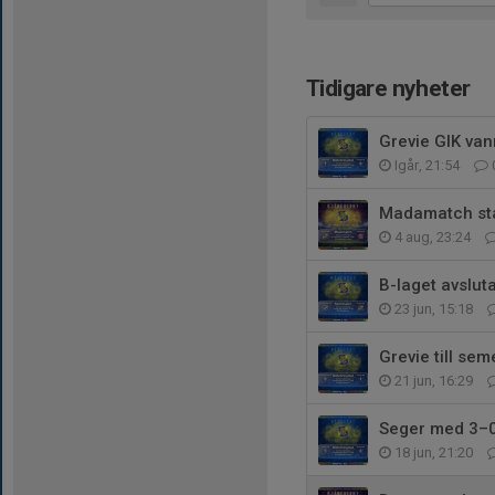
Tidigare nyheter
Grevie GIK van
Igår, 21:54
Madamatch sta
4 aug, 23:24
B-laget avslu
23 jun, 15:18
Grevie till sem
21 jun, 16:29
Seger med 3–0
18 jun, 21:20