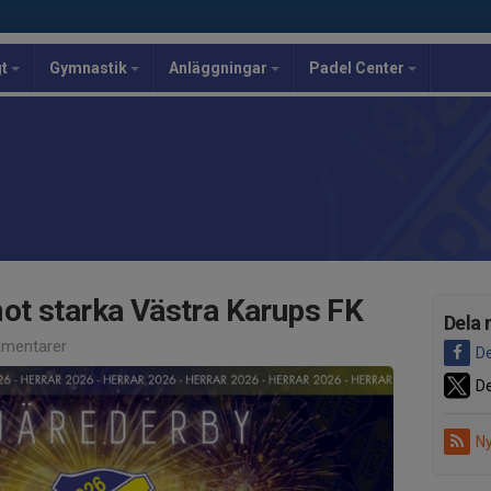
gt
Gymnastik
Anläggningar
Padel Center
ot starka Västra Karups FK
Dela 
mentarer
De
De
Ny