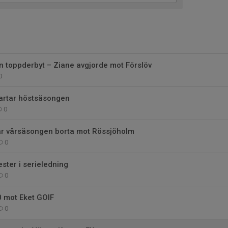
n toppderbyt – Ziane avgjorde mot Förslöv
0
rtar höstsäsongen
0
tar vårsäsongen borta mot Rössjöholm
0
ester i serieledning
0
 mot Eket GOIF
0