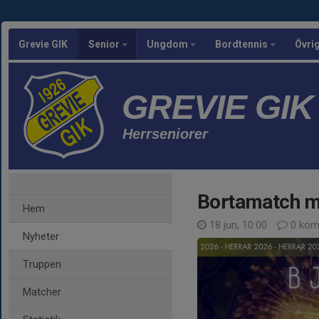
Grevie GIK
Senior
Ungdom
Bordtennis
Övri
GREVIE GIK
Herrseniorer
Bortamatch m
Hem
18 jun, 10:00
0 kom
Nyheter
Truppen
Matcher