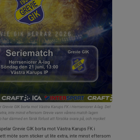
 Grevie GIK borta mot Västra Karups FK i Herrseniorer A-lag. Det
 extra, inte minst eftersom Grevie vann vårens match lagen
har därmed en färsk förlust att försöka svara på, och mycket
pelar Grevie GIK borta mot Västra Karups FK i
 ett möte som sticker ut lite extra, inte minst eftersom