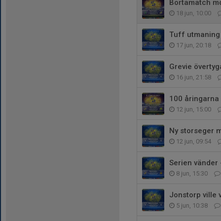
Bortamatch mo
18 jun, 10:00
Tuff utmaning 
17 jun, 20:18
Grevie övertyg
16 jun, 21:58
100 åringarna 
12 jun, 15:00
Ny storseger 
12 jun, 09:54
Serien vänder 
8 jun, 15:30
Jonstorp ville
5 jun, 10:38