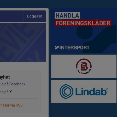
Logga in
nyhet
la på Facebook
la på X
heter via RSS