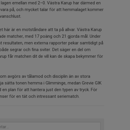
 lagen emellan med 2–0. Västra Karup har därmed en
 svara på, och mycket talar för att hemmalaget kommer
vanschlust.
et här är en motståndare att ta på allvar. Västra Karup
elade matcher, med 17 poäng och 21 gjorda mål. Under
t resultaten, men externa rapporter pekar samtidigt på
både segrar och fina sviter. Det säger en del om
arup får matchen dit de vill kan de skapa bekymmer för
om avgörs av tålamod och disciplin än av stora
vilja sätta tonen hemma i Glimminge, medan Grevie GIK
n plan för att hantera just den typen av tryck. För
ienser för en tät och intressant seriematch.