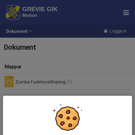
GREVIE GIK
Motion
Logga in
Dokument
Dokument
Mappar
Zumba Funktionellträning
(1)