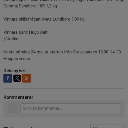
Gunmaj Sandberg 10R 1,3 kg.
Vinnare skiljefrågan: Mats Lundberg 3,89 kg.
Vinnare barn: Hugo Dahl
//Jocke
Nästa söndag 24 maj är starten från Grevieparken 13.00-14-30.
Hoppas vi ses.
Dela nyhet
Kommentarer