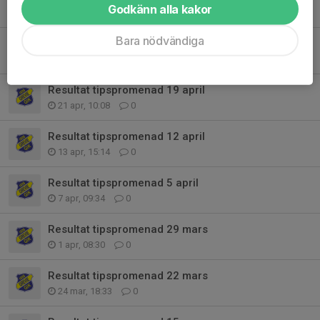
Godkänn alla kakor
5 maj, 10:48
0
Bara nödvändiga
Resultat tipspromenad 26 april
28 apr, 10:27
0
Resultat tipspromenad 19 april
21 apr, 10:08
0
Resultat tipspromenad 12 april
13 apr, 15:14
0
Resultat tipspromenad 5 april
7 apr, 09:34
0
Resultat tipspromenad 29 mars
1 apr, 08:30
0
Resultat tipspromenad 22 mars
24 mar, 18:33
0