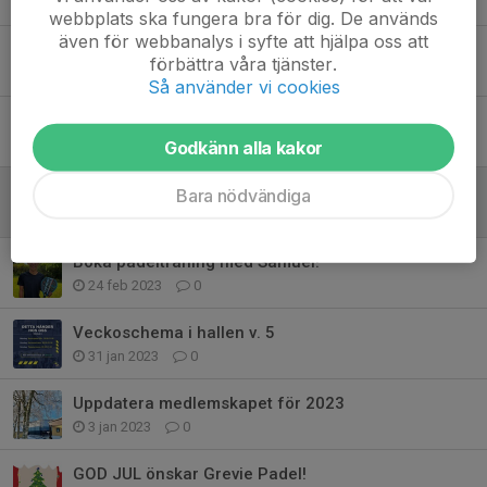
2 jan 2024
0
webbplats ska fungera bra för dig. De används
även för webbanalys i syfte att hjälpa oss att
Sista vinnarbanan innan jul!
förbättra våra tjänster.
18 dec 2023
0
Så använder vi cookies
Ligaspel i padelhallen!
5 sep 2023
0
Godkänn alla kakor
Lördag förmiddag är ny tid för herramericano!
Bara nödvändiga
26 feb 2023
0
Boka padelträning med Samuel!
24 feb 2023
0
Veckoschema i hallen v. 5
31 jan 2023
0
Uppdatera medlemskapet för 2023
3 jan 2023
0
GOD JUL önskar Grevie Padel!