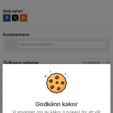
Dela nyhet
Kommentarer
Tidigare nyheter
Vinnarbana mix på lördagar under hösten
29 sep 2025
1
Köp förmånliga värdekort
28 nov 2024
0
Godkänn kakor
Nytt år - glöm inte förnya medlemskapet
Vi använder oss av kakor (cookies) för att vår