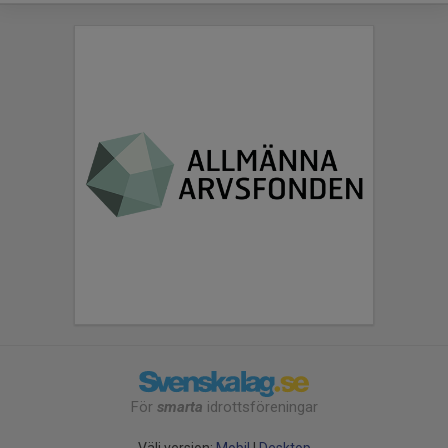
För
smarta
idrottsföreningar
Välj version:
Mobil
|
Desktop