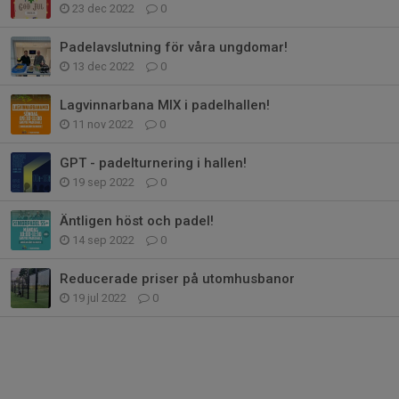
23 dec 2022
0
Padelavslutning för våra ungdomar!
13 dec 2022
0
Lagvinnarbana MIX i padelhallen!
11 nov 2022
0
GPT - padelturnering i hallen!
19 sep 2022
0
Äntligen höst och padel!
14 sep 2022
0
Reducerade priser på utomhusbanor
19 jul 2022
0