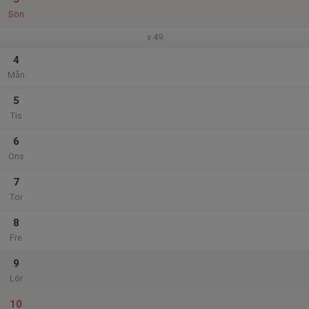
Sön
v.49
4
Mån
5
Tis
6
Ons
7
Tor
8
Fre
9
Lör
10