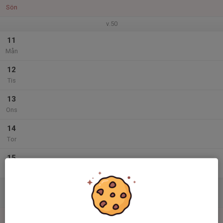
Sön
v.50
11
Mån
12
Tis
13
Ons
14
Tor
15
Fre
16
Lör
17