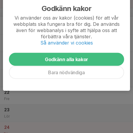
Sön
Godkänn kakor
v.51
Vi använder oss av kakor (cookies) för att vår
18
webbplats ska fungera bra för dig. De används
Mån
även för webbanalys i syfte att hjälpa oss att
förbättra våra tjänster.
19
Så använder vi cookies
Tis
20
Godkänn alla kakor
Ons
Bara nödvändiga
21
Tor
22
Fre
23
Lör
24