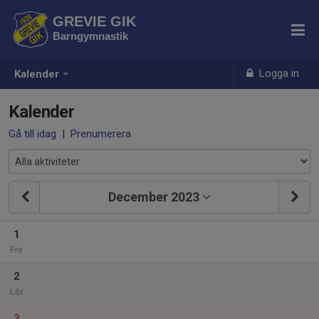
GREVIE GIK
Barngymnastik
Logga in
Kalender
Kalender
Gå till idag
|
Prenumerera
December 2023
1
Fre
2
Lör
3