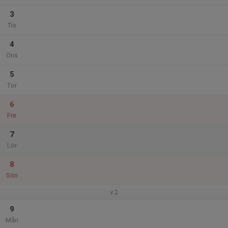
3
Tis
4
Ons
5
Tor
6
Fre
7
Lör
8
Sön
v.2
9
Mån