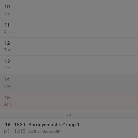
10
Tis
11
Ons
12
Tor
13
Fre
14
Lör
15
Sön
v.3
16
15:30
Barngymnastik Grupp 1
16:15
Mån
Bollhall Grevie GIK