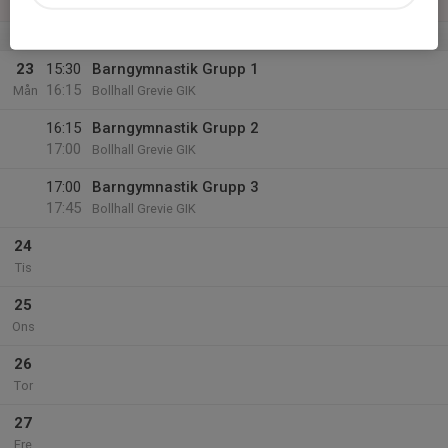
Sön
v.4
23
15:30
Barngymnastik Grupp 1
16:15
Mån
Bollhall Grevie GIK
16:15
Barngymnastik Grupp 2
17:00
Bollhall Grevie GIK
17:00
Barngymnastik Grupp 3
17:45
Bollhall Grevie GIK
24
Tis
25
Ons
26
Tor
27
Fre