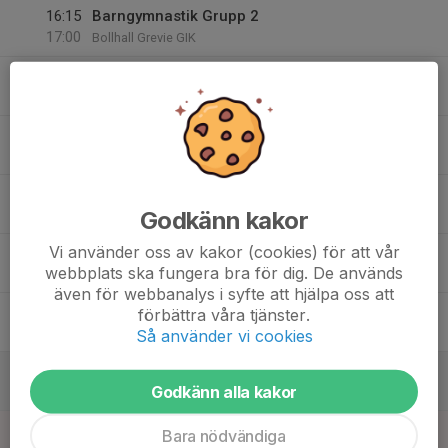
16:15
Barngymnastik Grupp 2
17:00
Bollhall Grevie GIK
17:00
Barngymnastik Grupp 3
17:45
Bollhall Grevie GIK
17
Tis
18
Godkänn kakor
Ons
Vi använder oss av kakor (cookies) för att vår
19
webbplats ska fungera bra för dig. De används
Tor
även för webbanalys i syfte att hjälpa oss att
20
förbättra våra tjänster.
Fre
Så använder vi cookies
21
Godkänn alla kakor
Lör
22
Bara nödvändiga