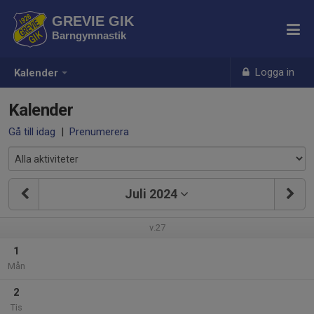
GREVIE GIK
Barngymnastik
Logga in
Kalender
Kalender
Gå till idag
|
Prenumerera
Juli 2024
v.27
1
Mån
2
Tis