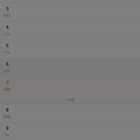
3
Ons
4
Tor
5
Fre
6
Lör
7
Sön
v.28
8
Mån
9
Tis