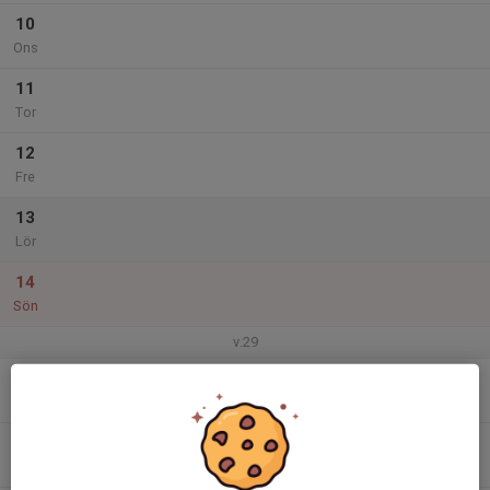
10
Ons
11
Tor
12
Fre
13
Lör
14
Sön
v.29
15
Mån
16
Tis