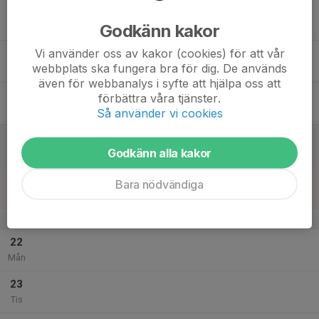
17
Godkänn kakor
Ons
Vi använder oss av kakor (cookies) för att vår
18
webbplats ska fungera bra för dig. De används
Tor
även för webbanalys i syfte att hjälpa oss att
19
förbättra våra tjänster.
Fre
Så använder vi cookies
20
Godkänn alla kakor
Lör
21
Bara nödvändiga
Sön
v.30
22
Mån
23
Tis