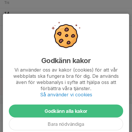
Tis
14
Ons
15
Tor
16
Fre
Godkänn kakor
17
Vi använder oss av kakor (cookies) för att vår
Lör
webbplats ska fungera bra för dig. De används
även för webbanalys i syfte att hjälpa oss att
18
förbättra våra tjänster.
Sön
Så använder vi cookies
v.8
19
15:30
Barngymnastik Grupp 1
Godkänn alla kakor
16:15
Mån
Grevie GIK Bollhall
Bara nödvändiga
16:15
Barngymnastik Grupp 2