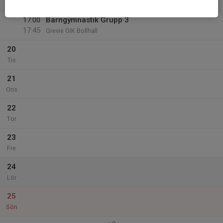
17:00
Grevie GIK Bollhall
17:00
Barngymnastik Grupp 3
17:45
Grevie GIK Bollhall
20
Tis
21
Ons
22
Tor
23
Fre
24
Lör
25
Sön