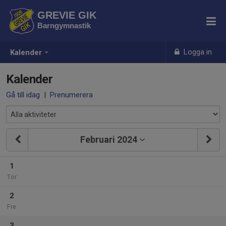
GREVIE GIK
Barngymnastik
Logga in
Kalender
Kalender
Gå till idag
|
Prenumerera
Februari 2024
1
Tor
2
Fre
3