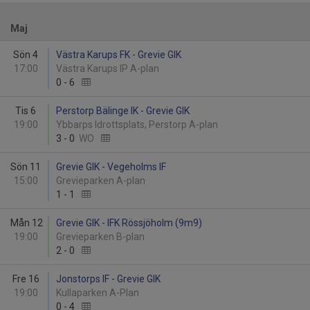
Maj
Sön 4
Västra Karups FK - Grevie GIK
17:00
Västra Karups IP A-plan
0
-
6
Tis 6
Perstorp Bälinge IK - Grevie GIK
19:00
Ybbarps Idrottsplats, Perstorp A-plan
3
-
0
WO
Sön 11
Grevie GIK - Vegeholms IF
15:00
Grevieparken A-plan
1
-
1
Mån 12
Grevie GIK - IFK Rössjöholm (9m9)
19:00
Grevieparken B-plan
2
-
0
Fre 16
Jonstorps IF - Grevie GIK
19:00
Kullaparken A-Plan
0
-
4