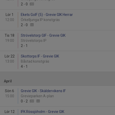
2
-
0
Lör 1
Ekets GoIF (5) - Grevie GIK Herrar
12:00
Örkelljunga IP konstgräs
2
-
0
Tis 18
Strövelstorp GIF - Grevie GIK
19:00
Strövelstorps IP
2
-
1
Lör 22
Skottorps IF - Grevie GIK
13:00
Båstad konstgräs
4
-
1
April
Sön 6
Grevie GIK - Skäldervikens IF
15:00
Grevieparken A-plan
0
-
2
Lör 12
IFK Rössjöholm - Grevie GIK