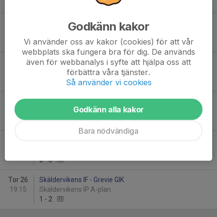
1
-
2
Sön 8
Grevie GIK - Väsby FK
Godkänn kakor
15:00
Grevieparken A-plan
Vi använder oss av kakor (cookies) för att vår
2
-
2
webbplats ska fungera bra för dig. De används
även för webbanalys i syfte att hjälpa oss att
Mån 9
Grevie GIK - Skäldervikens IF
förbättra våra tjänster.
19:00
Grevieparken B-plan
Så använder vi cookies
1
-
1
Ons 18
Grevie GIK - Strövelstorps GoIF (9m9)
Godkänn alla kakor
19:00
Grevieparken B-plan
1
-
6
Bara nödvändiga
Tor 19
Grevie GIK - IFK Rössjöholm
19:00
Grevieparken A-plan
0
-
3
Tor 26
Skäldervikens IF - Grevie GIK
19:15
Skäldervikens IP A-plan
1
-
2