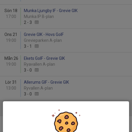
Sön 18
Munka Ljungby IF - Grevie GIK
17:00
Munka IP B-plan
2
-
3
Ons 21
Grevie GIK - Hovs GoIF
19:00
Grevieparken A-plan
3
-
1
Mån 26
Ekets GoIF - Grevie GIK
19:00
Ryavallen A-plan
3
-
0
Lör 31
Allerums GIF - Grevie GIK
13:00
Ryvallen A-plan
3
-
0
Juni
Ons 4
Brunnby FF - Grevie GIK
19:00
Brunnbyvallen A-plan