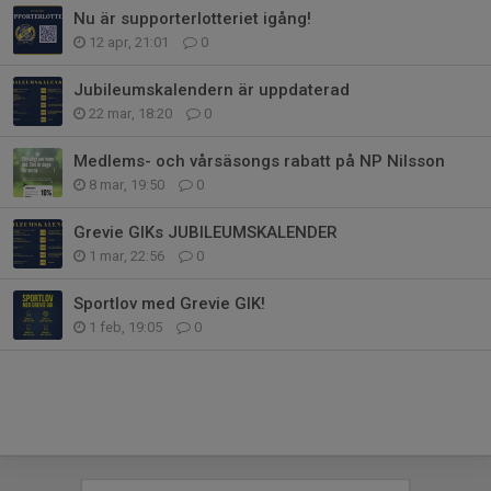
Nu är supporterlotteriet igång!
12 apr, 21:01
0
Jubileumskalendern är uppdaterad
22 mar, 18:20
0
Medlems- och vårsäsongs rabatt på NP Nilsson
8 mar, 19:50
0
Grevie GIKs JUBILEUMSKALENDER
1 mar, 22:56
0
Sportlov med Grevie GIK!
1 feb, 19:05
0