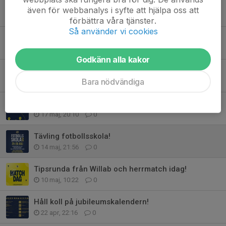
Lovaktivitet - Sommarpadel för barn 6-12 år
även för webbanalys i syfte att hjälpa oss att
22 jun, 17:58
0
förbättra våra tjänster.
Så använder vi cookies
Grevies Fotbollsskola 25-26 juli
16 jun, 23:33
0
Godkänn alla kakor
Jubileumsfest 7 nov - save the date!
Bara nödvändiga
17 maj, 20:34
0
Bilrally 14 juni!
17 maj, 20:10
0
Tävling fotbollsskola!
14 maj, 21:56
0
Tipsrunda från Willab och herrmatch idag!
10 maj, 10:22
0
Håll koll på jubileumskalendern!
22 apr, 22:16
0