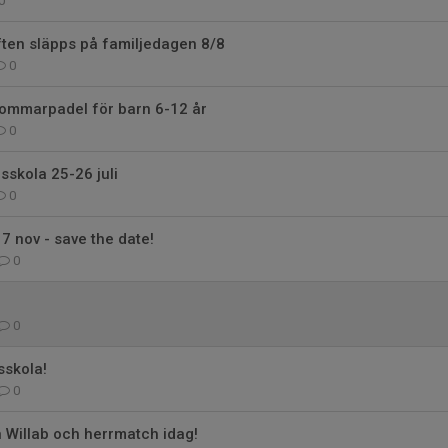
0
ten släpps på familjedagen 8/8
0
 Sommarpadel för barn 6-12 år
0
sskola 25-26 juli
0
7 nov - save the date!
0
0
sskola!
0
 Willab och herrmatch idag!