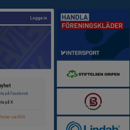
Logga in
nyhet
la på Facebook
la på X
heter via RSS