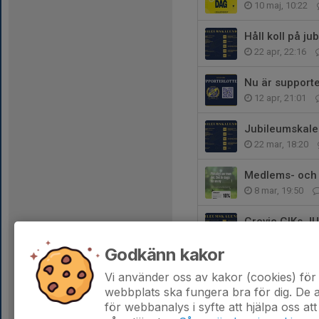
10 maj, 10:22
Håll koll på j
22 apr, 22:16
Nu är supporter
12 apr, 21:01
Jubileumskale
22 mar, 18:20
Medlems- och 
8 mar, 19:50
Grevie GIKs 
1 mar, 22:56
Godkänn kakor
Sportlov med G
Vi använder oss av kakor (cookies) för 
1 feb, 19:05
webbplats ska fungera bra för dig. De
för webbanalys i syfte att hjälpa oss att