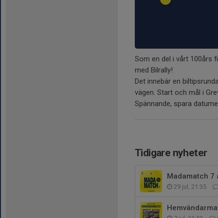
Som en del i vårt 100års f
med Bilrally!
Det innebär en biltipsrund
vägen. Start och mål i Gre
Spännande, spara datumet 
Tidigare nyheter
Madamatch 7 
29 jul, 21:35
Hemvändarmat