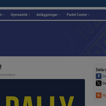
gt
Gymnastik
Anläggningar
Padel Center
!
Dela 
mmentarer
De
De
Ny