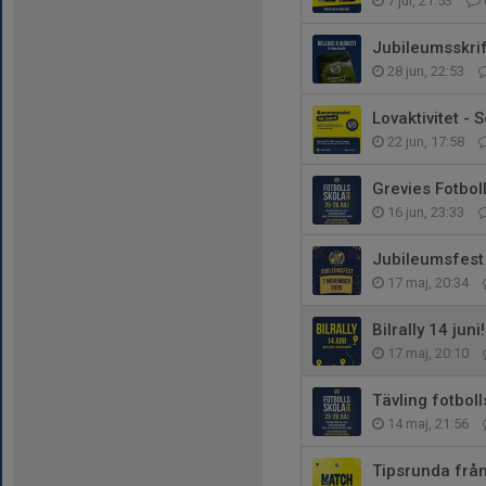
7 jul, 21:53
Jubileumsskrif
28 jun, 22:53
Lovaktivitet -
22 jun, 17:58
Grevies Fotboll
16 jun, 23:33
Jubileumsfest 
17 maj, 20:34
Bilrally 14 juni!
17 maj, 20:10
Tävling fotboll
14 maj, 21:56
Tipsrunda från