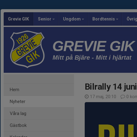
Grevie GIK
Senior
Ungdom
Bordtennis
Övri
GREVIE GIK
Mitt på Bjäre - Mitt i hjärtat
Bilrally 14 juni
Hem
17 maj, 20:10
0 ko
Nyheter
Våra lag
Gästbok