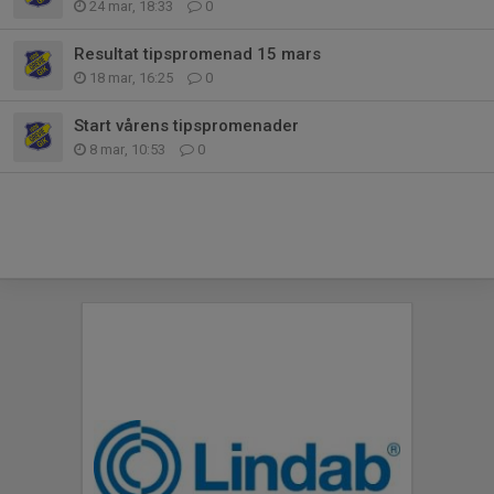
24 mar, 18:33
0
Resultat tipspromenad 15 mars
18 mar, 16:25
0
Start vårens tipspromenader
8 mar, 10:53
0